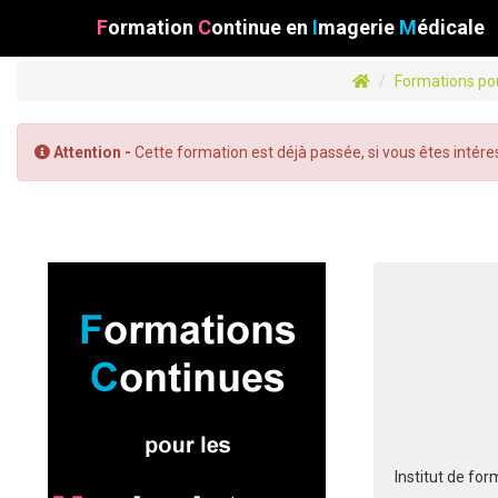
F
ormation
C
ontinue
en
I
magerie
M
édicale
Formations po
Attention -
Cette formation est déjà passée, si vous êtes intére
Institut de for