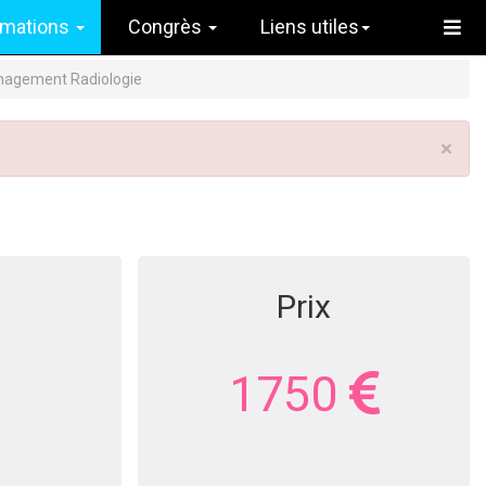
rmations
Congrès
Liens utiles
Management Radiologie
×
Prix
1750