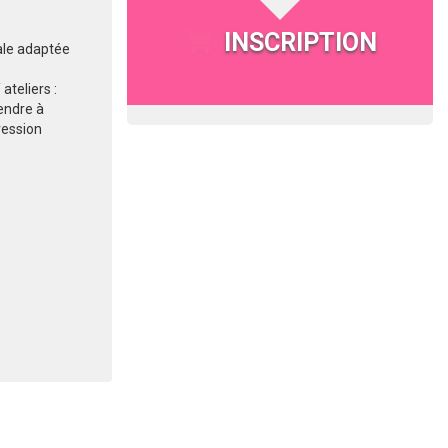
INSCRIPTION
ale adaptée
ateliers :
endre à
ression