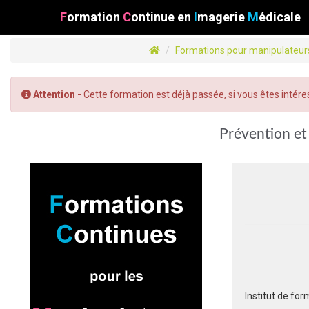
F
ormation
C
ontinue
en
I
magerie
M
édicale
Formations pour manipulateur
Attention -
Cette formation est déjà passée, si vous êtes intére
Prévention et 
Institut de for