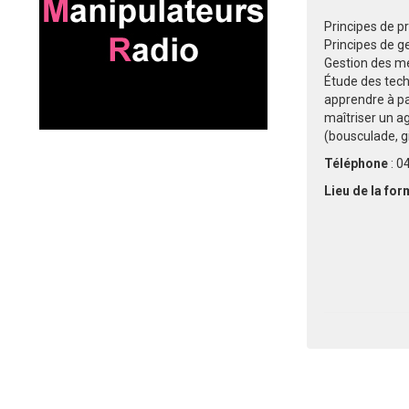
Principes de pr
Principes de g
Gestion des me
Étude des techn
apprendre à pa
maîtriser un a
(bousculade, g
Téléphone
: 0
Lieu de la fo