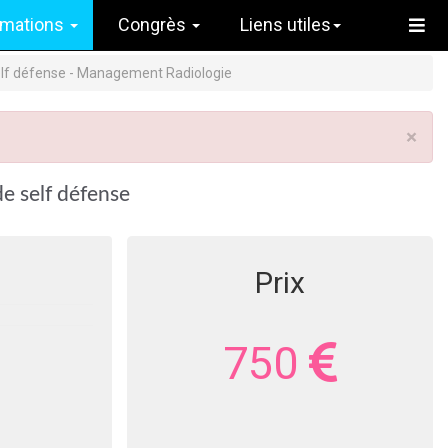
rmations
Congrès
Liens utiles
 self défense - Management Radiologie
×
de self défense
Prix
750