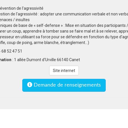
évention de l'agressivité
estion de l'agressivité : adopter une communication verbale et non verb
naces / insultes
iques de base de « self-defense » : Mise en situation des participants / 
rer un coup, apprendre à tomber sans se faire mal et à se relever, appr
gresseur en utilisant sa force pour se défendre en fonction du type d'ag
ifle, coup de poing, arme blanche, étranglement...)
4 68 52 47 51
rmation
: 1 allée Dumont d'Urville 66140 Canet
Site internet
Demande de renseignements