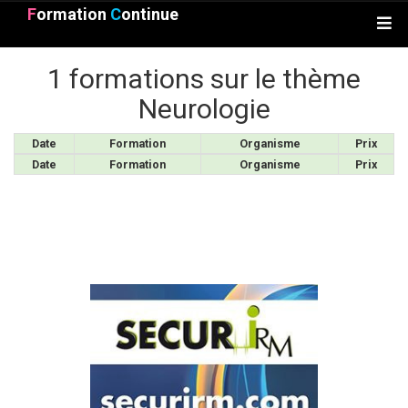
F
ormation
C
ontinue
1 formations sur le thème
Neurologie
Date
Formation
Organisme
Prix
Date
Formation
Organisme
Prix