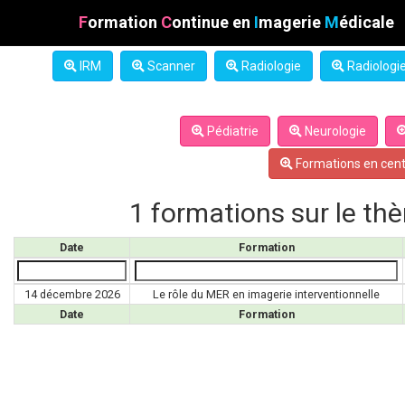
F
ormation
C
ontinue
en
I
magerie
M
édicale
IRM
Scanner
Radiologie
Radiologie
Pédiatrie
Neurologie
Formations en cent
1 formations sur le th
Date
Formation
14 décembre 2026
Le rôle du MER en imagerie interventionnelle
Date
Formation