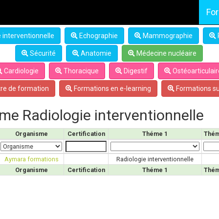
Fo
 interventionnelle
Echographie
Mammographie
Sécurité
Anatomie
Médecine nucléaire
Cardiologie
Thoracique
Digestif
Ostéoarticulair
re de formation
Formations en e-learning
Formations su
ème Radiologie interventionnelle
Organisme
Certification
Théme 1
Thém
Aymara formations
Radiologie interventionnelle
Organisme
Certification
Théme 1
Thém