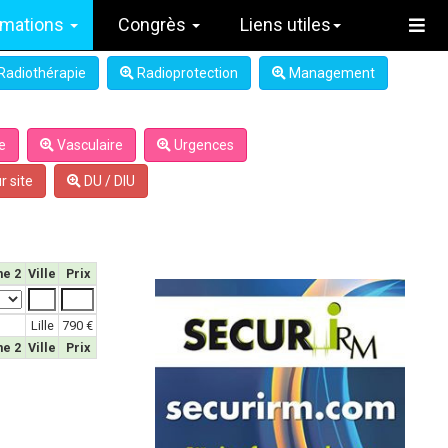
rmations
Congrès
Liens utiles
Radiothérapie
Radioprotection
Management
e
Vasculaire
Urgences
r site
DU / DIU
e 2
Ville
Prix
Lille
790 €
e 2
Ville
Prix